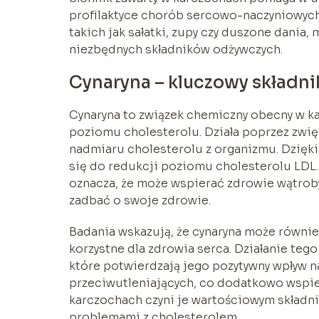
profilaktyce chorób sercowo-naczyniowych
takich jak sałatki, zupy czy duszone dania
niezbędnych składników odżywczych.
Cynaryna – kluczowy składni
Cynaryna to związek chemiczny obecny w ka
poziomu cholesterolu. Działa poprzez zwię
nadmiaru cholesterolu z organizmu. Dzięk
się do redukcji poziomu cholesterolu LDL
oznacza, że może wspierać zdrowie wątroby
zadbać o swoje zdrowie.
Badania wskazują, że cynaryna może równi
korzystne dla zdrowia serca. Działanie te
które potwierdzają jego pozytywny wpływ na
przeciwutleniających, co dodatkowo wspie
karczochach czyni je wartościowym składni
problemami z cholesterolem.