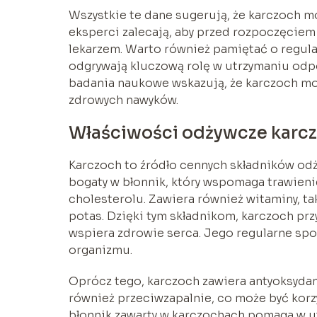
Wszystkie te dane sugerują, że karczoch m
eksperci zalecają, aby przed rozpoczęciem
lekarzem. Warto również pamiętać o regular
odgrywają kluczową rolę w utrzymaniu od
badania naukowe wskazują, że karczoch moż
zdrowych nawyków.
Właściwości odżywcze karcz
Karczoch to źródło cennych składników odż
bogaty w błonnik, który wspomaga trawieni
cholesterolu. Zawiera również witaminy, taki
potas. Dzięki tym składnikom, karczoch pr
wspiera zdrowie serca. Jego regularne sp
organizmu.
Oprócz tego, karczoch zawiera antyoksydan
również przeciwzapalnie, co może być korz
błonnik zawarty w karczochach pomaga w ut