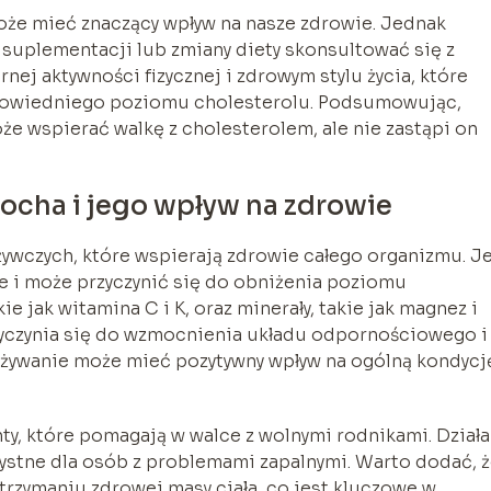
oże mieć znaczący wpływ na nasze zdrowie. Jednak
 suplementacji lub zmiany diety skonsultować się z
nej aktywności fizycznej i zdrowym stylu życia, które
powiedniego poziomu cholesterolu. Podsumowując,
e wspierać walkę z cholesterolem, ale nie zastąpi on
ocha i jego wpływ na zdrowie
ywczych, które wspierają zdrowie całego organizmu. J
e i może przyczynić się do obniżenia poziomu
e jak witamina C i K, oraz minerały, takie jak magnez i
zyczynia się do wzmocnienia układu odpornościowego i
ożywanie może mieć pozytywny wpływ na ogólną kondycj
ty, które pomagają w walce z wolnymi rodnikami. Działa
ystne dla osób z problemami zapalnymi. Warto dodać, 
rzymaniu zdrowej masy ciała, co jest kluczowe w