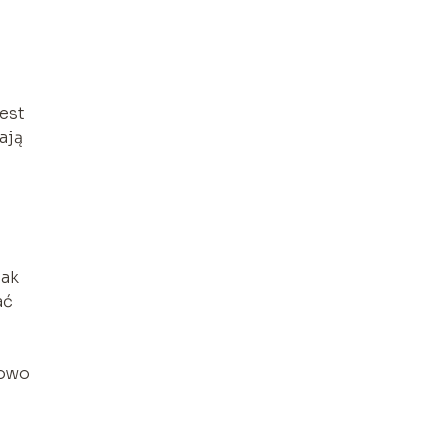
est
ają
jak
ać
kowo