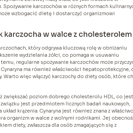
. Spożywanie karczochów w różnych formach kulinarny
, może wzbogacić dietę i dostarczyć organizmowi
k karczocha w walce z cholesterolem
rczochach, który odgrywa kluczową rolę w obniżaniu
kszenie wydzielania żółci, co pomaga w usuwaniu
i temu, regularne spożywanie karczochów może przyczy
. Cynaryna ma również właściwości hepatoprotekcyjne, 
. Warto więc włączyć karczochy do diety osób, które c
eż zwiększać poziom dobrego cholesterolu HDL, co jes
go związku jest przedmiotem licznych badań naukowych,
 układ krążenia. Cynaryna jest również znana z właściw
ra organizm w walce z wolnymi rodnikami. Jej obecnoś
kiem diety, zwłaszcza dla osób zmagających się z