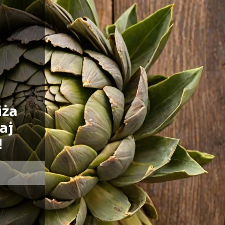
iża
aj
!