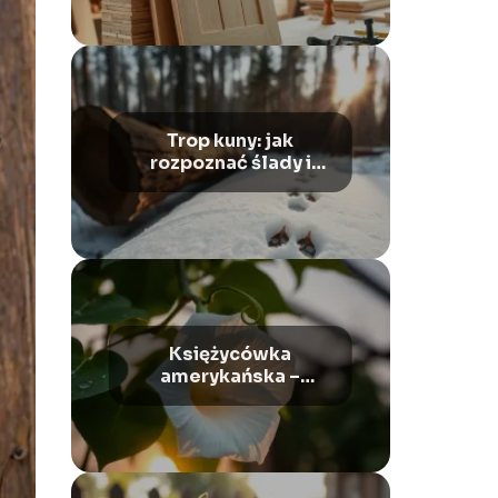
kroku
Trop kuny: jak
rozpoznać ślady i
gdzie występują?
Księżycówka
amerykańska –
wygląd, uprawa,
pielęgnacja