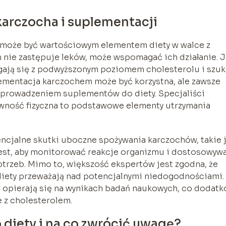
arczocha i suplementacji
h może być wartościowym elementem diety w walce z
 nie zastępuje leków, może wspomagać ich działanie. J
agają się z podwyższonym poziomem cholesterolu i szuk
ementacja karczochem może być korzystna, ale zawsze
wprowadzeniem suplementów do diety. Specjaliści
tywność fizyczna to podstawowe elementy utrzymania
ncjalne skutki uboczne spożywania karczochów, takie 
jest, aby monitorować reakcje organizmu i dostosowyw
trzeb. Mimo to, większość ekspertów jest zgodna, że
 diety przeważają nad potencjalnymi niedogodnościami.
 opierają się na wynikach badań naukowych, co dodat
 z cholesterolem.
diety i na co zwrócić uwagę?