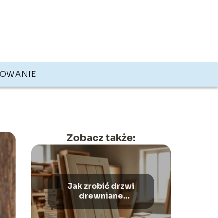
KOWANIE
Zobacz także:
Jak zrobić drzwi
drewniane
zewnętrzne?
Poradnik krok po