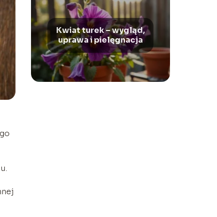
Kwiat turek – wygląd,
uprawa i pielęgnacja
ego
u.
nnej