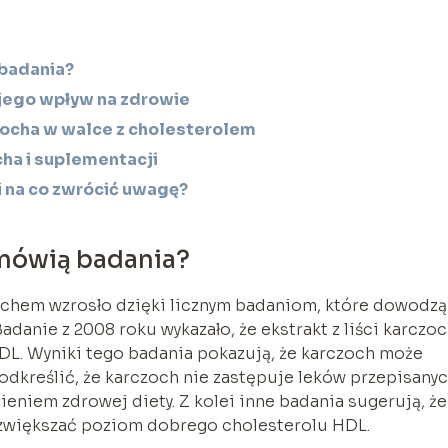
 badania?
jego wpływ na zdrowie
zocha w walce z cholesterolem
ha i suplementacji
i na co zwrócić uwagę?
 mówią badania?
ochem wzrosło dzięki licznym badaniom, które dowodzą
adanie z 2008 roku wykazało, że ekstrakt z liści karczo
DL. Wyniki tego badania pokazują, że karczoch może
odkreślić, że karczoch nie zastępuje leków przepisany
ieniem zdrowej diety. Z kolei inne badania sugerują, że
zwiększać poziom dobrego cholesterolu HDL.