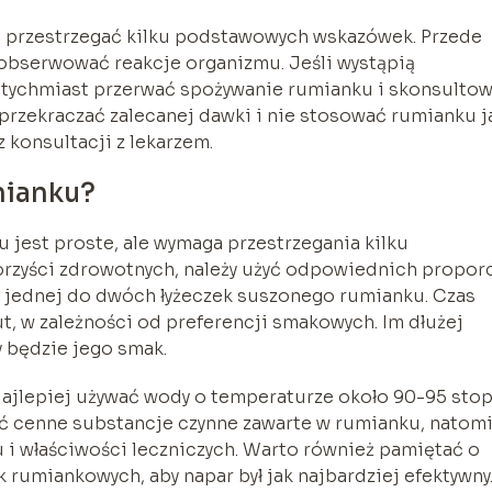
o przestrzegać kilku podstawowych wskazówek. Przede
i obserwować reakcje organizmu. Jeśli wystąpią
natychmiast przerwać spożywanie rumianku i skonsulto
e przekraczać zalecanej dawki i nie stosować rumianku 
 konsultacji z lekarzem.
mianku?
 jest proste, ale wymaga przestrzegania kilku
rzyści zdrowotnych, należy użyć odpowiednich proporc
yć jednej do dwóch łyżeczek suszonego rumianku. Czas
t, w zależności od preferencji smakowych. Im dłużej
y będzie jego smak.
ajlepiej używać wody o temperaturze około 90-95 stop
yć cenne substancje czynne zawarte w rumianku, natom
 i właściwości leczniczych. Warto również pamiętać o
 rumiankowych, aby napar był jak najbardziej efektywny