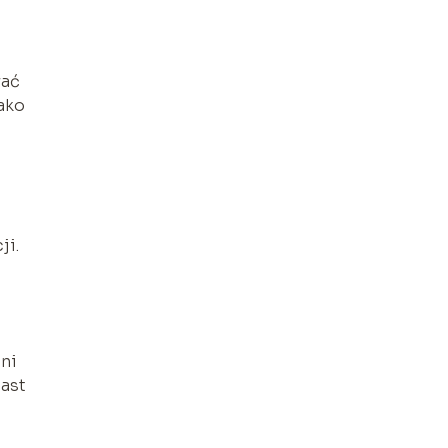
wać
jako
ji.
ni
iast
.