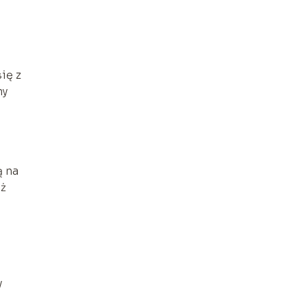
ię z
my
ą na
aż
y