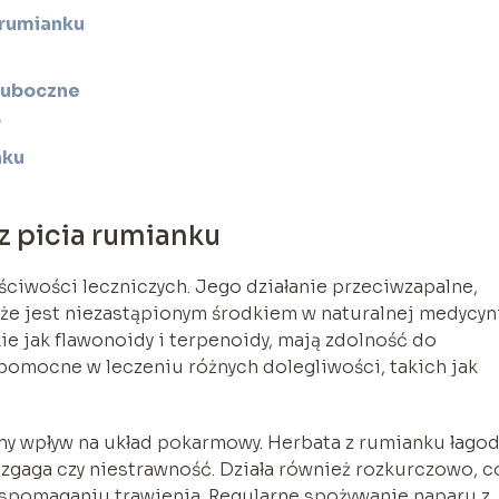
 rumianku
 uboczne
?
nku
z picia rumianku
ściwości leczniczych. Jego działanie przeciwzapalne,
 że jest niezastąpionym środkiem w naturalnej medycyn
e jak flawonoidy i terpenoidy, mają zdolność do
pomocne w leczeniu różnych dolegliwości, takich jak
ny wpływ na układ pokarmowy. Herbata z rumianku łagod
 zgaga czy niestrawność. Działa również rozkurczowo, c
spomaganiu trawienia. Regularne spożywanie naparu z