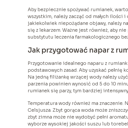
Aby bezpiecznie spożywać rumianek, wart
wszystkim, należy zacząć od małych ilości 
jakiekolwiek niepożądane objawy, należy 
się z lekarzem. Ważne jest również, aby ni
substytutu leczenia farmakologicznego bez
Jak przygotować napar z ru
Przygotowanie idealnego naparu z rumianku
podstawowych zasad. Aby uzyskać pełnię ko
Na jedną filiżankę wrzącej wody należy uż
parzenia powinien wynosić od 5 do 10 minu
rumianek się parzy, tym bardziej intensywn
Temperatura wody również ma znaczenie. N
Celsjusza. Zbyt gorąca woda może zniszcz
zbyt zimna może nie wydobyć pełni aromatu
wyborze wysokiej jakości suszu lub torebek