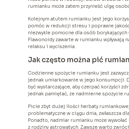
rumianku może zatem przynieść ulgę osob
Kolejnym atutem rumianku jest jego korzys
pomóc w redukcji stresu i poprawie jakośc
niezwykle pomocne dla osób borykających 
Flawonoidy zawarte w rumianku wpływają 
relaksu i wyciszenia.
Jak często można pić rumia
Codzienne spożycie rumianku jest zazwycza
jednak umiarkowanie w jego konsumpcji. Dl
być wystarczające, aby czerpać korzyści z
jednak pamiętać, że nadmierne spożycie 
Picie zbyt dużej ilości herbaty rumiankow
problematyczne w ciągu dnia, zwłaszcza dl
Ponadto, nadmiar rumianku może wywołać re
z rodziny astrowatych. Zawsze warto zwró