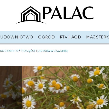
BUDOWNICTWO
OGRÓD
RTV I AGD
MAJSTER
codziennie? Korzyści i przeciwwskazania