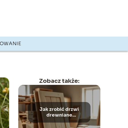
KOWANIE
Zobacz także:
Jak zrobić drzwi
drewniane
zewnętrzne?
Poradnik krok po