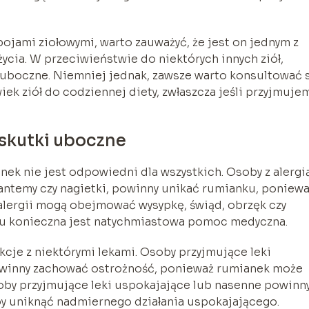
ojami ziołowymi, warto zauważyć, że jest on jednym z
cia. W przeciwieństwie do niektórych innych ziół,
uboczne. Niemniej jednak, zawsze warto konsultować s
k ziół do codziennej diety, zwłaszcza jeśli przyjmuje
 skutki uboczne
ek nie jest odpowiedni dla wszystkich. Osoby z alergi
yzantemy czy nagietki, powinny unikać rumianku, poniew
alergii mogą obejmować wysypkę, świąd, obrzęk czy
ku konieczna jest natychmiastowa pomoc medyczna.
je z niektórymi lekami. Osoby przyjmujące leki
powinny zachować ostrożność, ponieważ rumianek może
oby przyjmujące leki uspokajające lub nasenne powinn
y uniknąć nadmiernego działania uspokajającego.