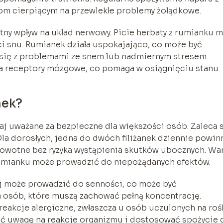
om cierpiącym na przewlekłe problemy żołądkowe.
tny wpływ na układ nerwowy. Picie herbaty z rumianku 
i snu. Rumianek działa uspokajająco, co może być
się z problemami ze snem lub nadmiernym stresem.
na receptory mózgowe, co pomaga w osiągnięciu stanu
nek?
j uważane za bezpieczne dla większości osób. Zaleca 
a dorosłych, jedna do dwóch filiżanek dziennie powin
drowotne bez ryzyka wystąpienia skutków ubocznych. Wa
rumianku może prowadzić do niepożądanych efektów.
ej może prowadzić do senności, co może być
a osób, które muszą zachować pełną koncentrację.
akcje alergiczne, zwłaszcza u osób uczulonych na rośl
cić uwagę na reakcje organizmu i dostosować spożycie 