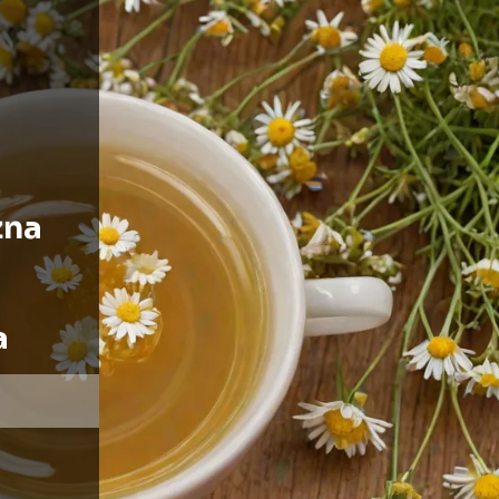
żna
a