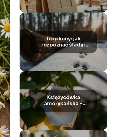
kroku
Trop kuny: jak
rozpoznać ślady i
gdzie występują?
Księżycówka
amerykańska –
wygląd, uprawa,
pielęgnacja