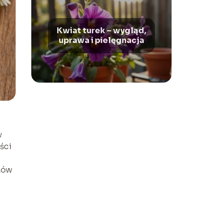
Kwiat turek – wygląd,
uprawa i pielęgnacja
w
ści
ków