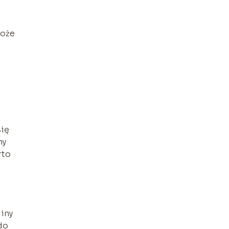
może
się
ny
rto
iny
do