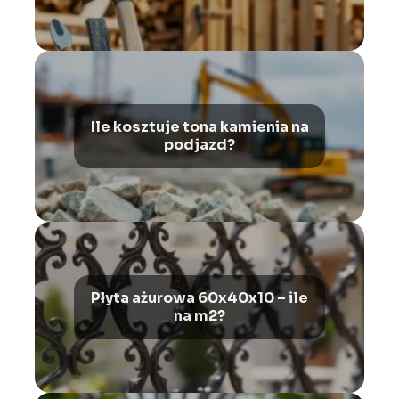
Ile kosztuje tona kamienia na
podjazd?
Płyta ażurowa 60x40x10 – ile
na m2?