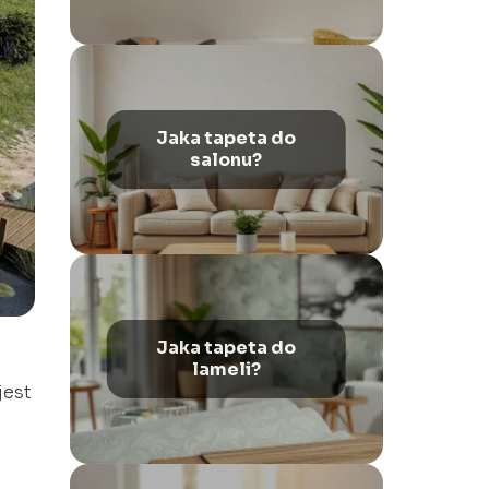
Jaka tapeta do
salonu?
Jaka tapeta do
lameli?
jest