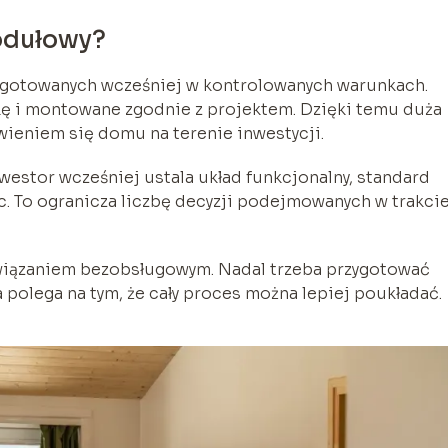
odułowy?
gotowanych wcześniej w kontrolowanych warunkach.
kę i montowane zgodnie z projektem. Dzięki temu duża
wieniem się domu na terenie inwestycji.
estor wcześniej ustala układ funkcjonalny, standard
c. To ogranicza liczbę decyzji podejmowanych w trakci
związaniem bezobsługowym. Nadal trzeba przygotować
a polega na tym, że cały proces można lepiej poukładać.