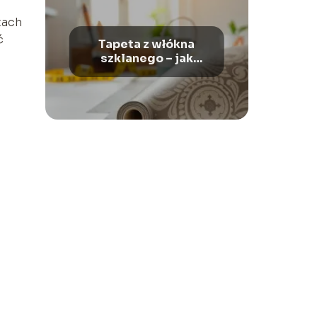
tach
ć
Tapeta z włókna
szklanego – jak
kłaść?