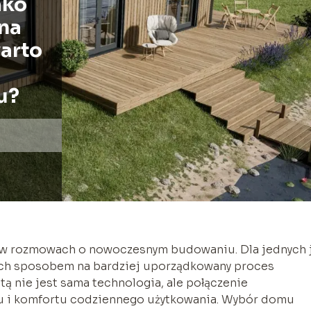
ako
na
arto
u?
 w rozmowach o nowoczesnym budowaniu. Dla jednych 
nnych sposobem na bardziej uporządkowany proces
tą nie jest sama technologia, ale połączenie
tu i komfortu codziennego użytkowania. Wybór domu