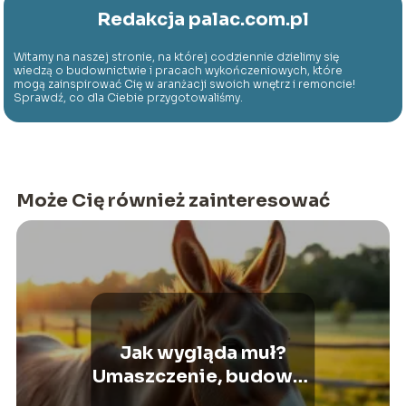
Redakcja palac.com.pl
Witamy na naszej stronie, na której codziennie dzielimy się
wiedzą o budownictwie i pracach wykończeniowych, które
mogą zainspirować Cię w aranżacji swoich wnętrz i remoncie!
Sprawdź, co dla Ciebie przygotowaliśmy.
Może Cię również zainteresować
Jak wygląda muł?
Umaszczenie, budowa i
cechy