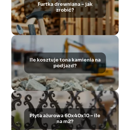
Furtka drewniana – jak
zrobić?
Ile kosztuje tona kamienia na
podjazd?
Płyta ażurowa 60x40x10 – ile
na m2?