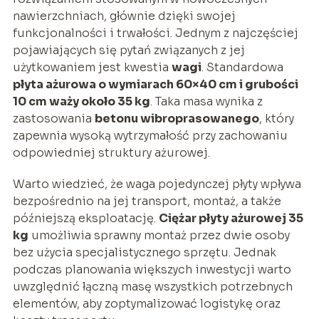
nawierzchniach, głównie dzięki swojej
funkcjonalności i trwałości. Jednym z najczęściej
pojawiających się pytań związanych z jej
użytkowaniem jest kwestia
wagi
. Standardowa
płyta ażurowa o wymiarach 60×40 cm i grubości
10 cm waży około 35 kg
. Taka masa wynika z
zastosowania
betonu wibroprasowanego
, który
zapewnia wysoką wytrzymałość przy zachowaniu
odpowiedniej struktury ażurowej.
Warto wiedzieć, że waga pojedynczej płyty wpływa
bezpośrednio na jej transport, montaż, a także
późniejszą eksploatację.
Ciężar płyty ażurowej 35
kg
umożliwia sprawny montaż przez dwie osoby
bez użycia specjalistycznego sprzętu. Jednak
podczas planowania większych inwestycji warto
uwzględnić łączną masę wszystkich potrzebnych
elementów, aby zoptymalizować logistykę oraz