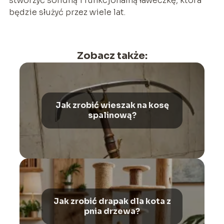
stworzyć solidną i funkcjonalną ławeczkę, która
będzie służyć przez wiele lat.
Zobacz także:
Jak zrobić wieszak na kosę
spalinową?
Jak zrobić drapak dla kota z
pnia drzewa?