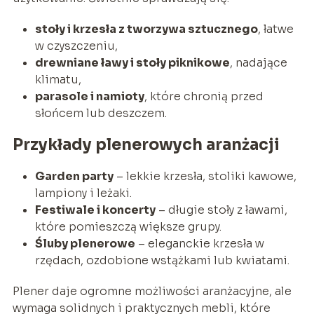
stoły i krzesła z tworzywa sztucznego
, łatwe
w czyszczeniu,
drewniane ławy i stoły piknikowe
, nadające
klimatu,
parasole i namioty
, które chronią przed
słońcem lub deszczem.
Przykłady plenerowych aranżacji
Garden party
– lekkie krzesła, stoliki kawowe,
lampiony i leżaki.
Festiwale i koncerty
– długie stoły z ławami,
które pomieszczą większe grupy.
Śluby plenerowe
– eleganckie krzesła w
rzędach, ozdobione wstążkami lub kwiatami.
Plener daje ogromne możliwości aranżacyjne, ale
wymaga solidnych i praktycznych mebli, które