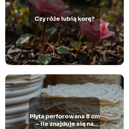
Czy róże lubią korę?
Płyta perforowana 8 cm
– ile znajduje się na