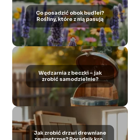
Co posadzić obok budlei?
Rośliny, które z nią pasują
Wędzarnia z beczki – jak
zrobić samodzielnie?
Jak zrobić drzwi drewniane
zewnętrzne? Poradnik krok