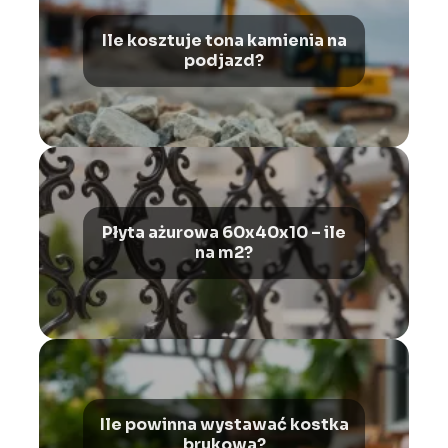
Ile kosztuje tona kamienia na
podjazd?
Płyta ażurowa 60x40x10 – ile
na m2?
Ile powinna wystawać kostka
brukowa?