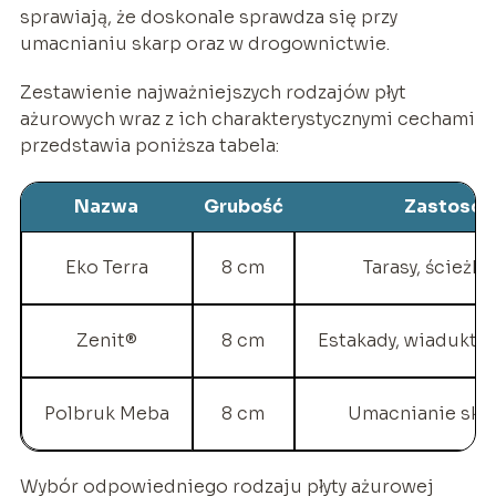
sprawiają, że doskonale sprawdza się przy
umacnianiu skarp oraz w drogownictwie.
Zestawienie najważniejszych rodzajów płyt
ażurowych wraz z ich charakterystycznymi cechami
przedstawia poniższa tabela:
Nazwa
Grubość
Zastosow
Eko Terra
8 cm
Tarasy, ścieżki
Zenit®
8 cm
Estakady, wiadukty
Polbruk Meba
8 cm
Umacnianie skar
Wybór odpowiedniego rodzaju płyty ażurowej