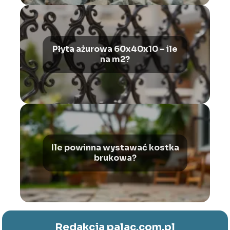
Płyta ażurowa 60x40x10 – ile
na m2?
Ile powinna wystawać kostka
brukowa?
Redakcja palac.com.pl