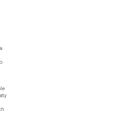
a
do
ale
aty
ch