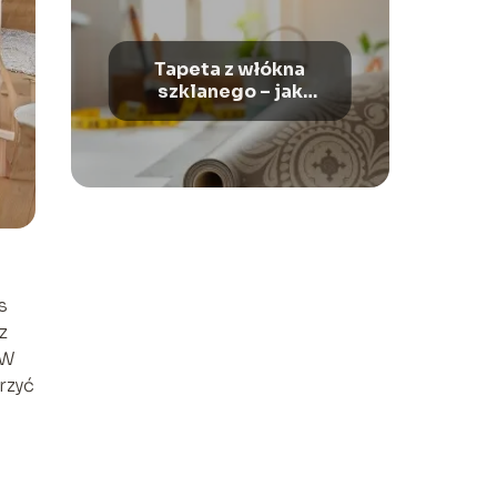
Tapeta z włókna
szklanego – jak
kłaść?
s
z
 W
rzyć