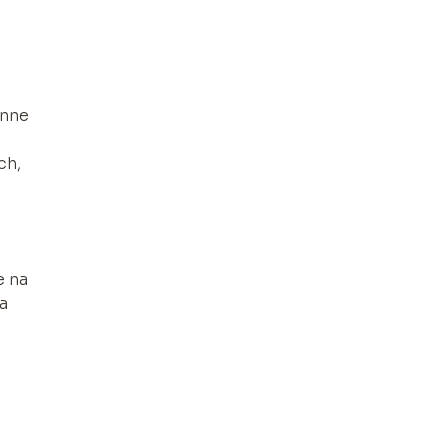
onne
ch,
e na
a