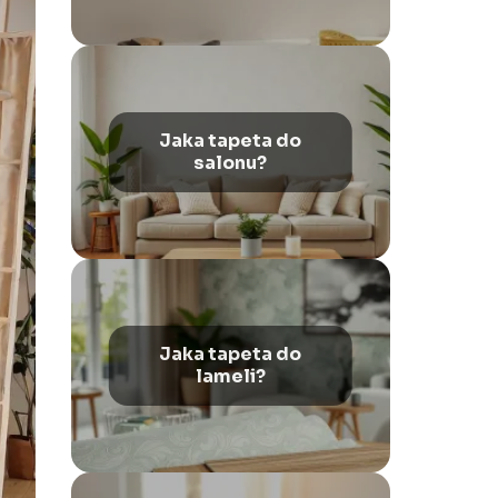
Jaka tapeta do
salonu?
Jaka tapeta do
lameli?