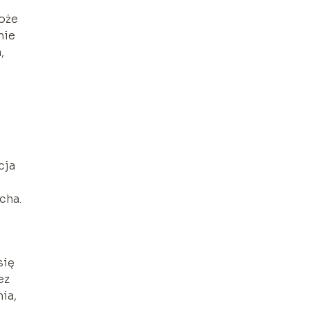
może
nie
,
cja
cha.
się
ez
ia,