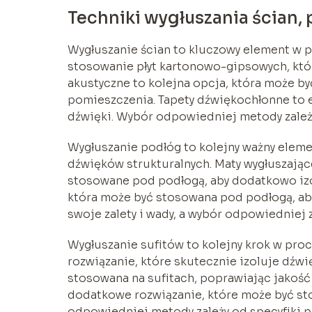
Techniki wygłuszania ścian, 
Wygłuszanie ścian to kluczowy element w p
stosowanie płyt kartonowo-gipsowych, któr
akustyczne to kolejna opcja, która może b
pomieszczenia. Tapety dźwiękochłonne to 
dźwięki. Wybór odpowiedniej metody zależy
Wygłuszanie podłóg to kolejny ważny elem
dźwięków strukturalnych. Maty wygłuszając
stosowane pod podłogą, aby dodatkowo izol
która może być stosowana pod podłogą, ab
swoje zalety i wady, a wybór odpowiedniej 
Wygłuszanie sufitów to kolejny krok w proc
rozwiązanie, które skutecznie izoluje dźwi
stosowana na sufitach, poprawiając jakość
dodatkowe rozwiązanie, które może być sto
odpowiedniej metody zależy od specyfiki p