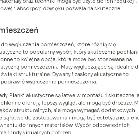
 materiały oraz techniki mogą być użyte do ich redukcji.
owej i absorpcji dźwięku pozwala na skuteczne
omieszczeń
 do wygłuszenia pomieszczeń, które różnią się
ustyczne to popularny wybór, który skutecznie pochłani
łonne to kolejna opcja, która może być stosowana na
ustyczną pomieszczenia. Maty wygłuszające są idealne 
więki strukturalne. Dywany i zasłony akustyczne to
 poprawić wygłuszenie pomieszczenia.
ady. Pianki akustyczne są łatwe w montażu i skuteczne, 
chłonne oferują lepszy wygląd, ale mogą być droższe. M
ięków strukturalnych, ale mogą wymagać dodatkowych
e są łatwe do zastosowania i mogą być estetyczne, ale i
wnaniu do innych materiałów. Wybór odpowiednich
ia i indywidualnych potrzeb.