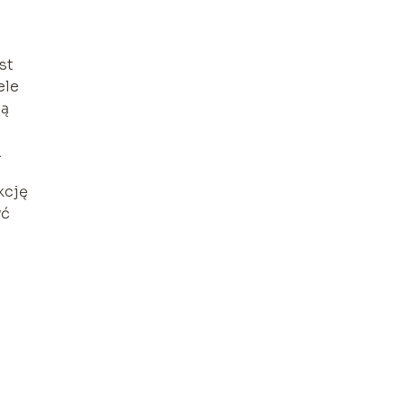
st
ele
ną
.
kcję
yć