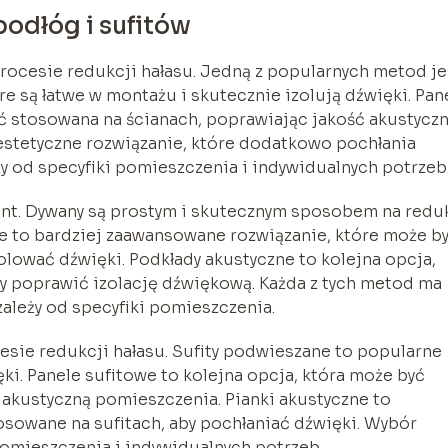
podłóg i sufitów
rocesie redukcji hałasu. Jedną z popularnych metod je
e są łatwe w montażu i skutecznie izolują dźwięki. Pan
yć stosowana na ścianach, poprawiając jakość akustycz
estetyczne rozwiązanie, które dodatkowo pochłania
 od specyfiki pomieszczenia i indywidualnych potrzeb
ent. Dywany są prostym i skutecznym sposobem na redu
e to bardziej zaawansowane rozwiązanie, które może b
ować dźwięki. Podkłady akustyczne to kolejna opcja,
y poprawić izolację dźwiękową. Każda z tych metod ma
zależy od specyfiki pomieszczenia.
esie redukcji hałasu. Sufity podwieszane to popularne
ęki. Panele sufitowe to kolejna opcja, która może być
 akustyczną pomieszczenia. Pianki akustyczne to
sowane na sufitach, aby pochłaniać dźwięki. Wybór
omieszczenia i indywidualnych potrzeb.